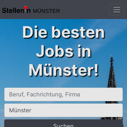
MÜNSTER
Die besten
Jobs in
Münster!
Beruf, Fachrichtung, Firma
Ort, Stadt
Suchen