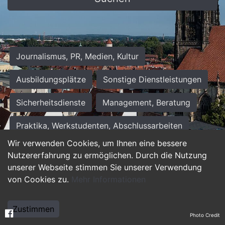
Journalismus, PR, Medien, Kultur
Ausbildungsplätze
Sonstige Dienstleistungen
Sicherheitsdienste
Management, Beratung
Praktika, Werkstudenten, Abschlussarbeiten
Wir verwenden Cookies, um Ihnen eine bessere
Personalwesen
Assistenz, Sekretariat
Nutzererfahrung zu ermöglichen. Durch die Nutzung
unserer Webseite stimmen Sie unserer Verwendung
Hilfskräfte, Aushilfs- und Nebenjobs
von Cookies zu.
Mehr Informationen
Einkauf, Logistik, Materialwirtschaft
Zustimmen
Photo Credit
Weiterbildung, Studium, duale Ausbildung