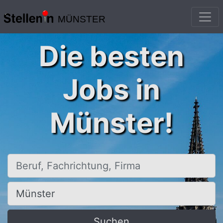
MÜNSTER
Die besten
Jobs in
Münster!
Beruf, Fachrichtung, Firma
Ort, Stadt
Suchen