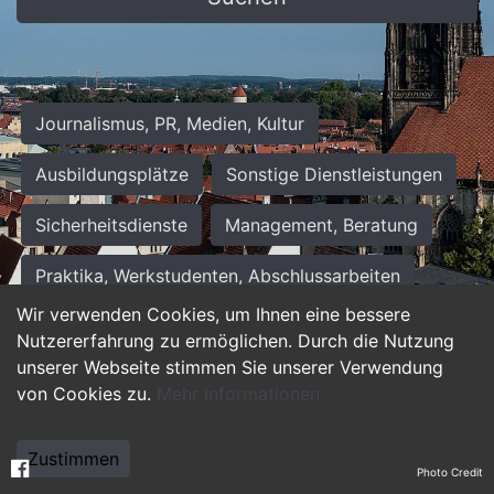
Journalismus, PR, Medien, Kultur
Ausbildungsplätze
Sonstige Dienstleistungen
Sicherheitsdienste
Management, Beratung
Praktika, Werkstudenten, Abschlussarbeiten
Wir verwenden Cookies, um Ihnen eine bessere
Personalwesen
Assistenz, Sekretariat
Nutzererfahrung zu ermöglichen. Durch die Nutzung
unserer Webseite stimmen Sie unserer Verwendung
Hilfskräfte, Aushilfs- und Nebenjobs
von Cookies zu.
Mehr Informationen
Einkauf, Logistik, Materialwirtschaft
Zustimmen
Photo Credit
Weiterbildung, Studium, duale Ausbildung