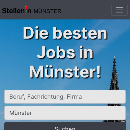
MÜNSTER
Die besten
Jobs in
Münster!
Beruf, Fachrichtung, Firma
Ort, Stadt
Suchen