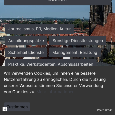
Journalismus, PR, Medien, Kultur
Ausbildungsplätze
Sonstige Dienstleistungen
Sicherheitsdienste
Management, Beratung
Praktika, Werkstudenten, Abschlussarbeiten
Wir verwenden Cookies, um Ihnen eine bessere
Personalwesen
Assistenz, Sekretariat
Nutzererfahrung zu ermöglichen. Durch die Nutzung
unserer Webseite stimmen Sie unserer Verwendung
Hilfskräfte, Aushilfs- und Nebenjobs
von Cookies zu.
Mehr Informationen
Einkauf, Logistik, Materialwirtschaft
Zustimmen
Photo Credit
Weiterbildung, Studium, duale Ausbildung