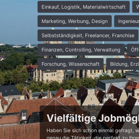
Einkauf, Logistik, Materialwirtschaft
W
Marketing, Werbung, Design
Ingenieu
Selbstständigkeit, Freelancer, Franchise
Finanzen, Controlling, Verwaltung
Öff
Forschung, Wissenschaft
Bildung, Erz
Vielfältige Jobmög
Haben Sie sich schon einmal gefragt, wie
genau die Tätigkeit, die perfekt zu Ihr