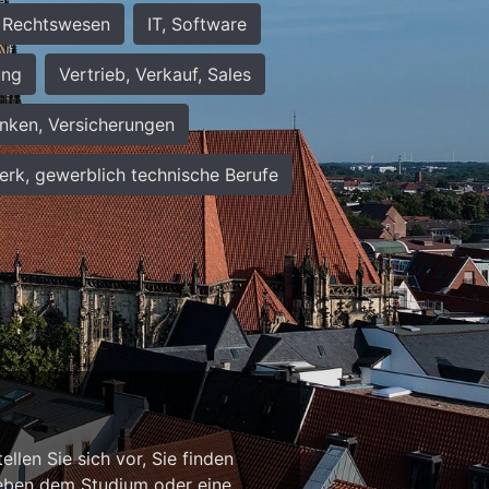
Rechtswesen
IT, Software
ung
Vertrieb, Verkauf, Sales
nken, Versicherungen
rk, gewerblich technische Berufe
n
llen Sie sich vor, Sie finden
b neben dem Studium oder eine