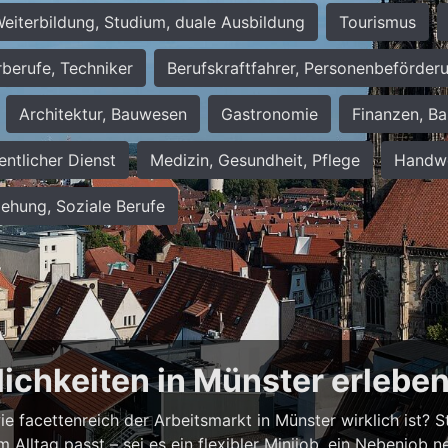
eiterbildung, Studium, duale Ausbildung
Tourismus
rberufe, Techniker
Berufskraftfahrer, Personenbeförder
Architektur, Bauwesen
Gastronomie
Finanzen, Ba
entlicher Dienst
Medizin, Gesundheit, Pflege
Handwe
iehung, Soziale Berufe
lichkeiten in Münster erlebe
 facettenreich der Arbeitsmarkt in Münster wirklich ist? Ste
em Alltag passt – sei es ein flexibler Minijob, ein Nebenjo