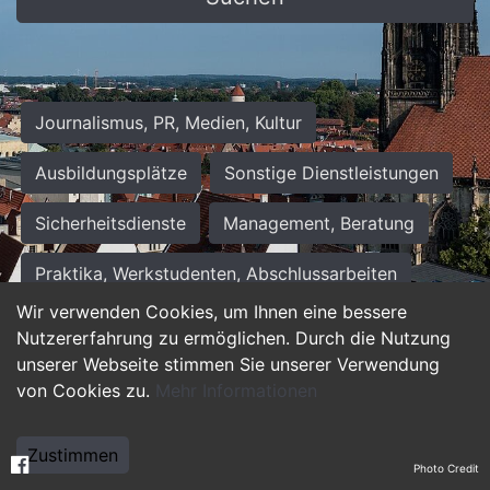
Journalismus, PR, Medien, Kultur
Ausbildungsplätze
Sonstige Dienstleistungen
Sicherheitsdienste
Management, Beratung
Praktika, Werkstudenten, Abschlussarbeiten
Wir verwenden Cookies, um Ihnen eine bessere
Personalwesen
Assistenz, Sekretariat
Nutzererfahrung zu ermöglichen. Durch die Nutzung
unserer Webseite stimmen Sie unserer Verwendung
Hilfskräfte, Aushilfs- und Nebenjobs
von Cookies zu.
Mehr Informationen
Einkauf, Logistik, Materialwirtschaft
Zustimmen
Photo Credit
Weiterbildung, Studium, duale Ausbildung