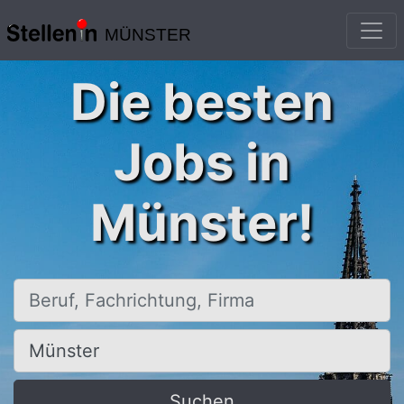
MÜNSTER
Die besten
Jobs in
Münster!
Beruf, Fachrichtung, Firma
Ort, Stadt
Suchen