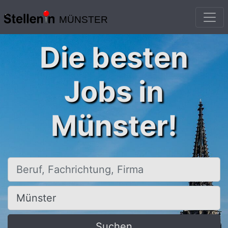
MÜNSTER
Die besten
Jobs in
Münster!
Beruf, Fachrichtung, Firma
Ort, Stadt
Suchen