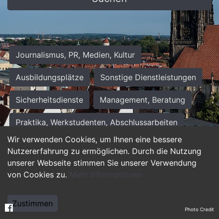
Journalismus, PR, Medien, Kultur
Ausbildungsplätze
Sonstige Dienstleistungen
Sicherheitsdienste
Management, Beratung
Praktika, Werkstudenten, Abschlussarbeiten
Wir verwenden Cookies, um Ihnen eine bessere
Personalwesen
Assistenz, Sekretariat
Nutzererfahrung zu ermöglichen. Durch die Nutzung
unserer Webseite stimmen Sie unserer Verwendung
Hilfskräfte, Aushilfs- und Nebenjobs
von Cookies zu.
Mehr Informationen
Einkauf, Logistik, Materialwirtschaft
Zustimmen
Photo Credit
Weiterbildung, Studium, duale Ausbildung