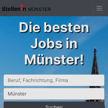
MÜNSTER
Die besten
Jobs in
Münster!
Beruf, Fachrichtung, Firma
Ort, Stadt
Suchen