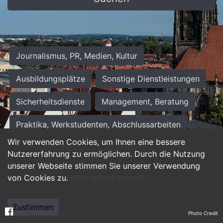
Journalismus, PR, Medien, Kultur
Ausbildungsplätze
Sonstige Dienstleistungen
Sicherheitsdienste
Management, Beratung
Praktika, Werkstudenten, Abschlussarbeiten
Wir verwenden Cookies, um Ihnen eine bessere
Personalwesen
Assistenz, Sekretariat
Nutzererfahrung zu ermöglichen. Durch die Nutzung
unserer Webseite stimmen Sie unserer Verwendung
Hilfskräfte, Aushilfs- und Nebenjobs
von Cookies zu.
Mehr Informationen
Einkauf, Logistik, Materialwirtschaft
Zustimmen
Photo Credit
Weiterbildung, Studium, duale Ausbildung