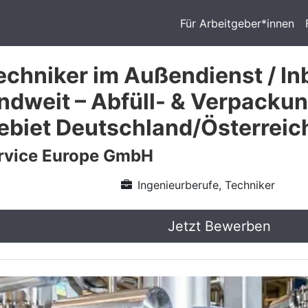
Für Arbeitgeber*innen
echniker im Außendienst / I
ndweit – Abfüll- & Verpacku
ebiet Deutschland/Österreic
vice Europe GmbH
Ingenieurberufe, Techniker
Jetzt Bewerben