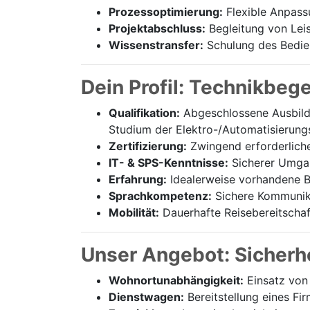
Prozessoptimierung:
Flexible Anpass
Projektabschluss:
Begleitung von Lei
Wissenstransfer:
Schulung des Bedien
Dein Profil: Technikbeg
Qualifikation:
Abgeschlossene Ausbildu
Studium der Elektro-/Automatisierung
Zertifizierung:
Zwingend erforderliche 
IT- & SPS-Kenntnisse:
Sicherer Umgan
Erfahrung:
Idealerweise vorhandene B
Sprachkompetenz:
Sichere Kommunika
Mobilität:
Dauerhafte Reisebereitschaf
Unser Angebot: Sicherhe
Wohnortunabhängigkeit:
Einsatz von 
Dienstwagen:
Bereitstellung eines F