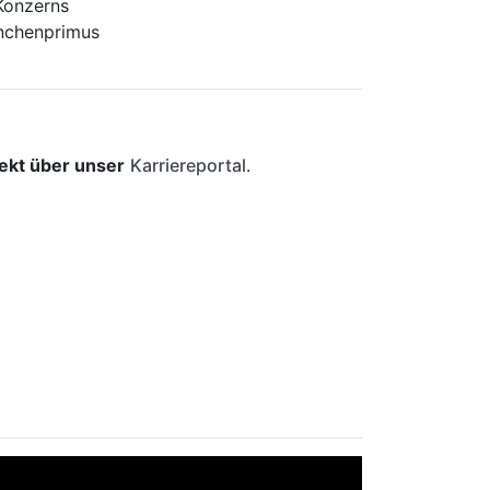
 Konzerns
anchenprimus
rekt über unser
Karriereportal
.