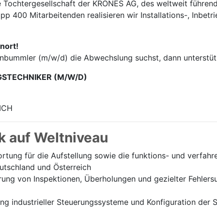
e Tochter­gesellschaft der KRONES AG, des weltweit führend
p 400 Mitarbei­tenden realisieren wir Installations-, Inbet
nort!
enbummler (m/w/d) die Abwechslung suchst, dann unterstütz
GSTECHNIKER (M/W/D)
ICH
k auf Weltniveau
tung für die Aufstellung sowie die funktions- und verfah
utschland und Österreich
ung von Inspektionen, Überholungen und gezielter Fehlersu
 industrieller Steuerungssysteme und Konfiguration der Sc