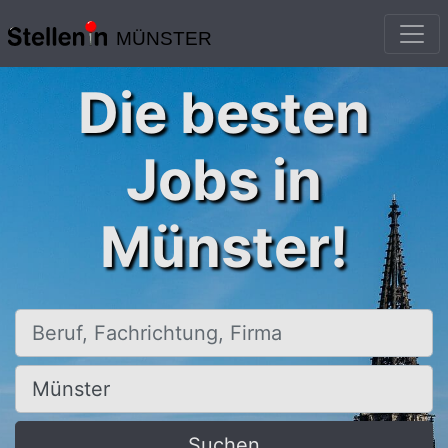
MÜNSTER
Die besten
Jobs in
Münster!
Beruf, Fachrichtung, Firma
Ort, Stadt
Suchen