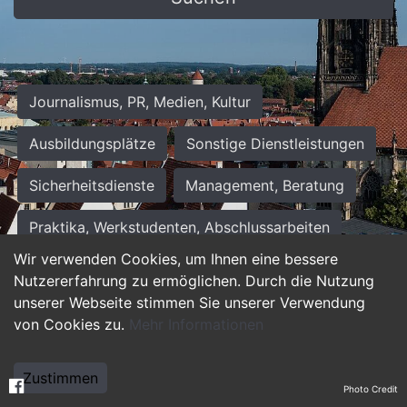
Journalismus, PR, Medien, Kultur
Ausbildungsplätze
Sonstige Dienstleistungen
Sicherheitsdienste
Management, Beratung
Praktika, Werkstudenten, Abschlussarbeiten
Wir verwenden Cookies, um Ihnen eine bessere
Personalwesen
Assistenz, Sekretariat
Nutzererfahrung zu ermöglichen. Durch die Nutzung
unserer Webseite stimmen Sie unserer Verwendung
Hilfskräfte, Aushilfs- und Nebenjobs
von Cookies zu.
Mehr Informationen
Einkauf, Logistik, Materialwirtschaft
Zustimmen
Photo Credit
Weiterbildung, Studium, duale Ausbildung