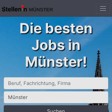
MÜNSTER
Die besten
Jobs in
Münster!
Beruf, Fachrichtung, Firma
Ort, Stadt
Suchen