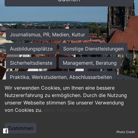
Journalismus, PR, Medien, Kultur
Ausbildungsplätze
Sonstige Dienstleistungen
Sicherheitsdienste
Management, Beratung
Praktika, Werkstudenten, Abschlussarbeiten
Wir verwenden Cookies, um Ihnen eine bessere
Personalwesen
Assistenz, Sekretariat
Nutzererfahrung zu ermöglichen. Durch die Nutzung
unserer Webseite stimmen Sie unserer Verwendung
Hilfskräfte, Aushilfs- und Nebenjobs
von Cookies zu.
Mehr Informationen
Einkauf, Logistik, Materialwirtschaft
Zustimmen
Photo Credit
Weiterbildung, Studium, duale Ausbildung