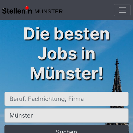
MÜNSTER
Die besten
Jobs in
Münster!
Beruf, Fachrichtung, Firma
Ort, Stadt
Suchen