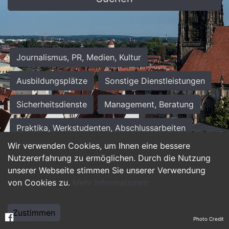
Journalismus, PR, Medien, Kultur
Ausbildungsplätze
Sonstige Dienstleistungen
Sicherheitsdienste
Management, Beratung
Praktika, Werkstudenten, Abschlussarbeiten
Wir verwenden Cookies, um Ihnen eine bessere
Personalwesen
Assistenz, Sekretariat
Nutzererfahrung zu ermöglichen. Durch die Nutzung
unserer Webseite stimmen Sie unserer Verwendung
Hilfskräfte, Aushilfs- und Nebenjobs
von Cookies zu.
Mehr Informationen
Einkauf, Logistik, Materialwirtschaft
Zustimmen
Photo Credit
Weiterbildung, Studium, duale Ausbildung