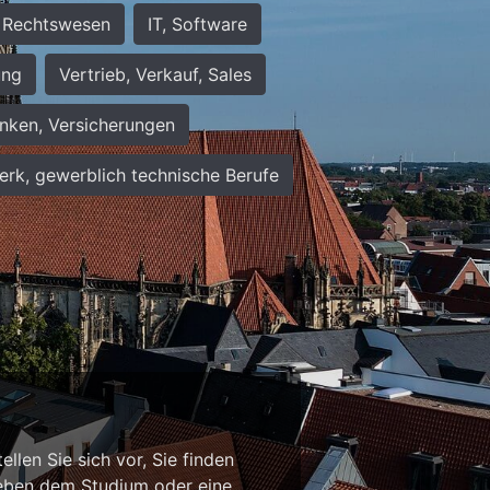
Rechtswesen
IT, Software
ung
Vertrieb, Verkauf, Sales
nken, Versicherungen
rk, gewerblich technische Berufe
n
llen Sie sich vor, Sie finden
b neben dem Studium oder eine