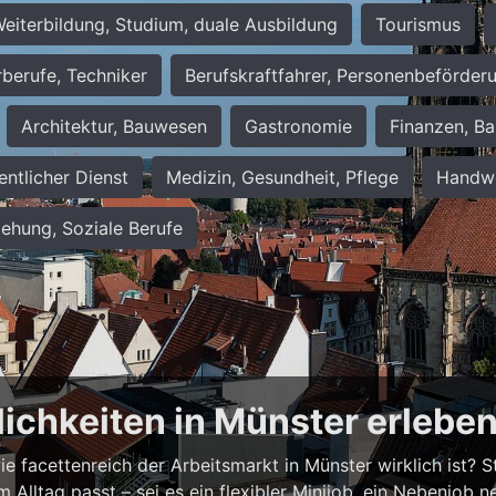
eiterbildung, Studium, duale Ausbildung
Tourismus
rberufe, Techniker
Berufskraftfahrer, Personenbeförder
Architektur, Bauwesen
Gastronomie
Finanzen, Ba
entlicher Dienst
Medizin, Gesundheit, Pflege
Handwe
iehung, Soziale Berufe
lichkeiten in Münster erlebe
 facettenreich der Arbeitsmarkt in Münster wirklich ist? Ste
em Alltag passt – sei es ein flexibler Minijob, ein Nebenjo