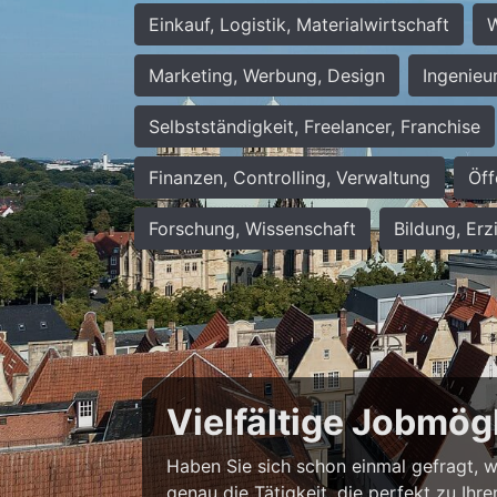
Einkauf, Logistik, Materialwirtschaft
W
Marketing, Werbung, Design
Ingenieu
Selbstständigkeit, Freelancer, Franchise
Finanzen, Controlling, Verwaltung
Öff
Forschung, Wissenschaft
Bildung, Erz
Vielfältige Jobmög
Haben Sie sich schon einmal gefragt, wie
genau die Tätigkeit, die perfekt zu Ihr