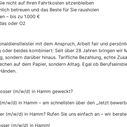
e nicht auf Ihren Fahrtkosten sitzenbleiben
nlich betreuen und das Beste für Sie rausholen
en – bis zu 1.000 €
idas oder O2
onaldienstleister mit dem Anspruch, Arbeit fair und persönl
 oder beides kombiniert: Seit über 28 Jahren bringen wir 
ag, sondern darüber hinaus. Tarifliche Bezahlung, echte Zus
echen auf dem Papier, sondern Alltag. Egal ob Berufseinsti
 Händen.
chlosser (m/w/d) in Hamm geweckt?
 (m/w/d) in Hamm – am schnellsten über den „Jetzt bewerbe
er (m/w/d) in Hamm? Rufen Sie uns einfach an – wir berate
losser (m/w/d) in Hamm!