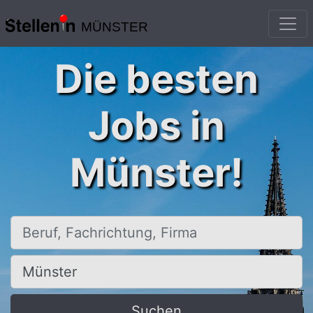
MÜNSTER
Die besten
Jobs in
Münster!
Beruf, Fachrichtung, Firma
Ort, Stadt
Suchen