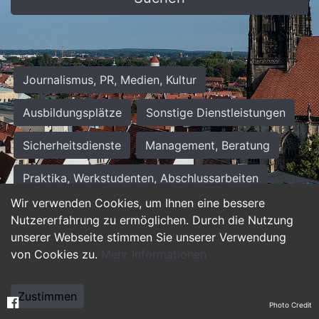
Journalismus, PR, Medien, Kultur
Ausbildungsplätze
Sonstige Dienstleistungen
Sicherheitsdienste
Management, Beratung
Praktika, Werkstudenten, Abschlussarbeiten
Wir verwenden Cookies, um Ihnen eine bessere
Personalwesen
Assistenz, Sekretariat
Nutzererfahrung zu ermöglichen. Durch die Nutzung
unserer Webseite stimmen Sie unserer Verwendung
Hilfskräfte, Aushilfs- und Nebenjobs
von Cookies zu.
Mehr Informationen
Einkauf, Logistik, Materialwirtschaft
Zustimmen
Photo Credit
Weiterbildung, Studium, duale Ausbildung