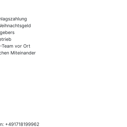
hlagszahlung
Weihnachtsgeld
tgebers
trieb
H-Team vor Ort
ichen Miteinander
en: +491718199962