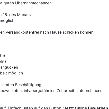
sehr guten Übernahmechancen
m 15. des Monats
 möglich
hnen versandkostenfrei nach Hause schicken können
te)
fit)
r angucken
beit möglich
h
esamten Beschäftigung
bewerteten, inhabergeführten Zeitarbeitsunternehmens
auf. Einfach unten auf den Button "
Jetzt Online Bewerben