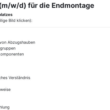
 (m/w/d) für die Endmontage
platzes
lige Bild klicken):
n von Abzugshauben
ugruppen
lkomponenten
ches Verständnis
sweise
ahlung