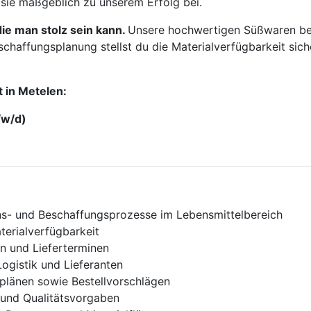
 sie maßgeblich zu unserem Erfolg bei.
f die man stolz sein kann.
Un­se­re hoch­wer­ti­gen Süß­wa­ren be
haf­fungs­pla­nung stellst du die Ma­te­ri­al­ver­füg­bar­keit si­che
 in Me­te­len:
/w/d)
ns- und Beschaffungsprozesse im Lebensmittelbereich
terialverfügbarkeit
 und Lieferterminen
ogistik und Lieferanten
splänen sowie Bestellvorschlägen
 und Qualitätsvorgaben