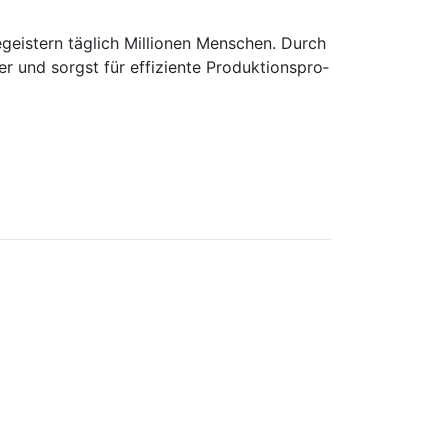
­geis­tern täg­lich Mil­li­o­nen Men­schen. Durch
r und sorgst für ef­fi­zi­en­te Pro­duk­ti­ons­pro­