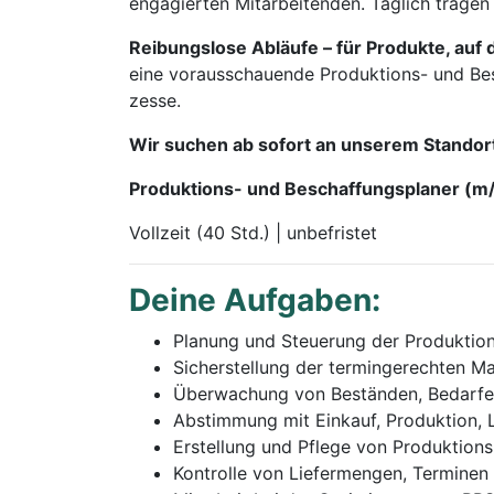
engagierten Mitarbeitenden. Täglich tragen
Rei­bungs­lo­se Ab­läu­fe – für Pro­duk­te, au
ei­ne vor­aus­schau­en­de Pro­duk­ti­ons- und Be­sc
zes­se.
Wir su­chen ab so­fort an un­se­rem Stand­ort
Produktions- und Beschaffungsplaner (m
Vollzeit (40 Std.) | unbefristet
Dei­ne Auf­ga­ben:
Planung und Steuerung der Produktio
Sicherstellung der termingerechten Ma
Überwachung von Beständen, Bedarfen
Abstimmung mit Einkauf, Produktion, L
Erstellung und Pflege von Produktion
Kontrolle von Liefermengen, Terminen