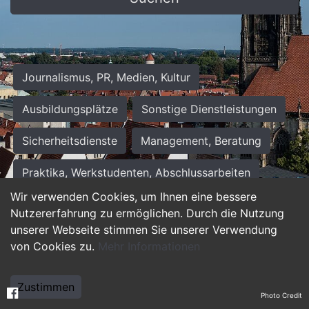
Journalismus, PR, Medien, Kultur
Ausbildungsplätze
Sonstige Dienstleistungen
Sicherheitsdienste
Management, Beratung
Praktika, Werkstudenten, Abschlussarbeiten
Wir verwenden Cookies, um Ihnen eine bessere
Personalwesen
Assistenz, Sekretariat
Nutzererfahrung zu ermöglichen. Durch die Nutzung
unserer Webseite stimmen Sie unserer Verwendung
Hilfskräfte, Aushilfs- und Nebenjobs
von Cookies zu.
Mehr Informationen
Einkauf, Logistik, Materialwirtschaft
Zustimmen
Photo Credit
Weiterbildung, Studium, duale Ausbildung