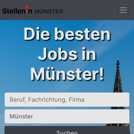
MÜNSTER
Die besten
Jobs in
Münster!
Beruf, Fachrichtung, Firma
Ort, Stadt
Suchen