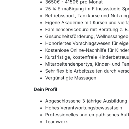
3650€ - 4150€ pro Monat
25 % Ermäßigung im Fitnessstudio Sp
Betriebssport, Tanzkurse und Nutzun
Eigene Akademie mit Kursen und vielfä
Familienservicebüro mit Beratung z. 
Gesundheitsförderung, Wellnessangebo
Honoriertes Vorschlagswesen für eige
Kostenlose Online-Nachhilfe für Kinde
Kurzfristige, kostenfreie Kinderbetreu
Mitarbeitendenpartys, Kinder- und Fam
Sehr flexible Arbeitszeiten durch ver
Vergünstigte Massagen
Dein Profil
Abgeschlossene 3-jährige Ausbildung 
Hohes Verantwortungsbewusstsein
Professionelles und empathisches Auf
Teamwork