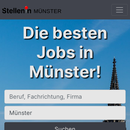
MÜNSTER
Die besten
Jobs in
Münster!
Beruf, Fachrichtung, Firma
Ort, Stadt
Suchen