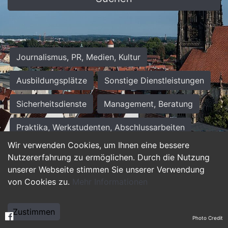
Journalismus, PR, Medien, Kultur
Ausbildungsplätze
Sonstige Dienstleistungen
Sicherheitsdienste
Management, Beratung
Praktika, Werkstudenten, Abschlussarbeiten
Wir verwenden Cookies, um Ihnen eine bessere
Personalwesen
Assistenz, Sekretariat
Nutzererfahrung zu ermöglichen. Durch die Nutzung
unserer Webseite stimmen Sie unserer Verwendung
Hilfskräfte, Aushilfs- und Nebenjobs
von Cookies zu.
Mehr Informationen
Einkauf, Logistik, Materialwirtschaft
Zustimmen
Photo Credit
Weiterbildung, Studium, duale Ausbildung