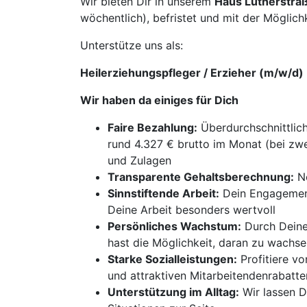
Wir bieten Dir in unserem
Haus Lutherstraß
wöchentlich), befristet und mit der Möglich
Unterstütze uns als:
Heilerziehungspfleger / Erzieher (m/w/d)
Wir haben da einiges für Dich
Faire Bezahlung:
Überdurchschnittlich
rund 4.327 € brutto im Monat (bei zwe
und Zulagen
Transparente Gehaltsberechnung:
Ne
Sinnstiftende Arbeit:
Dein Engagement 
Deine Arbeit besonders wertvoll
Persönliches Wachstum:
Durch Deinen
hast die Möglichkeit, daran zu wachs
Starke Sozialleistungen:
Profitiere vo
und attraktiven Mitarbeitendenrabatte
Unterstützung im Alltag:
Wir lassen Di