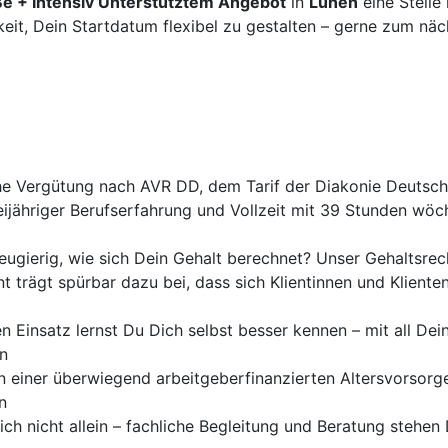
e + Intensiv Unterstütztem Angebot
in
Lünen
eine Stelle 
keit, Dein Startdatum flexibel zu gestalten – gerne zum nä
e Vergütung nach AVR DD, dem Tarif der Diakonie Deutschla
ijähriger Berufserfahrung und Vollzeit mit 39 Stunden wöc
ugierig, wie sich Dein Gehalt berechnet? Unser Gehaltsrech
trägt spürbar dazu bei, dass sich Klientinnen und Klienten
 Einsatz lernst Du Dich selbst besser kennen – mit all De
en
n einer überwiegend arbeitgeberfinanzierten Altersvorsorg
n
ch nicht allein – fachliche Begleitung und Beratung stehen 