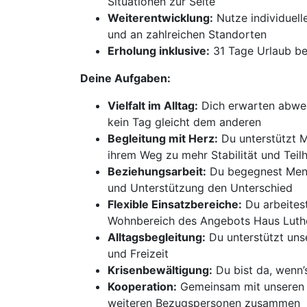
Situationen zur Seite
Weiterentwicklung:
Nutze individuell
und an zahlreichen Standorten
Erholung inklusive:
31 Tage Urlaub be
Deine Aufgaben:
Vielfalt im Alltag:
Dich erwarten abwec
kein Tag gleicht dem anderen
Begleitung mit Herz:
Du unterstützt M
ihrem Weg zu mehr Stabilität und Teil
Beziehungsarbeit:
Du begegnest Mensc
und Unterstützung den Unterschied
Flexible Einsatzbereiche:
Du arbeitest
Wohnbereich des Angebots Haus Luth
Alltagsbegleitung:
Du unterstützt uns
und Freizeit
Krisenbewältigung:
Du bist da, wenn’
Kooperation:
Gemeinsam mit unseren Kl
weiteren Bezugspersonen zusammen