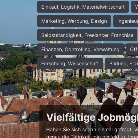
Einkauf, Logistik, Materialwirtschaft
W
Marketing, Werbung, Design
Ingenieu
Selbstständigkeit, Freelancer, Franchise
Finanzen, Controlling, Verwaltung
Öff
Forschung, Wissenschaft
Bildung, Erz
Vielfältige Jobmög
Haben Sie sich schon einmal gefragt, wie
genau die Tätigkeit, die perfekt zu Ihr