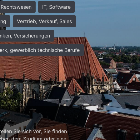
Rechtswesen
IT, Software
ung
Vertrieb, Verkauf, Sales
nken, Versicherungen
rk, gewerblich technische Berufe
n
llen Sie sich vor, Sie finden
b neben dem Studium oder eine