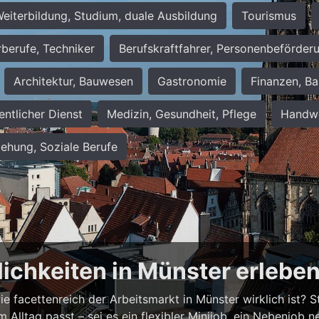
eiterbildung, Studium, duale Ausbildung
Tourismus
rberufe, Techniker
Berufskraftfahrer, Personenbeförder
Architektur, Bauwesen
Gastronomie
Finanzen, Ba
entlicher Dienst
Medizin, Gesundheit, Pflege
Handwe
iehung, Soziale Berufe
lichkeiten in Münster erlebe
 facettenreich der Arbeitsmarkt in Münster wirklich ist? Ste
em Alltag passt – sei es ein flexibler Minijob, ein Nebenjo