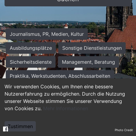
Journalismus, PR, Medien, Kultur
Ausbildungsplätze
Sonstige Dienstleistungen
Sicherheitsdienste
Management, Beratung
Praktika, Werkstudenten, Abschlussarbeiten
Wir verwenden Cookies, um Ihnen eine bessere
Personalwesen
Assistenz, Sekretariat
Nutzererfahrung zu ermöglichen. Durch die Nutzung
unserer Webseite stimmen Sie unserer Verwendung
Hilfskräfte, Aushilfs- und Nebenjobs
von Cookies zu.
Mehr Informationen
Einkauf, Logistik, Materialwirtschaft
Zustimmen
Photo Credit
Weiterbildung, Studium, duale Ausbildung