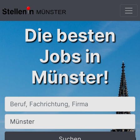
MÜNSTER
Die besten
Jobs in
Münster!
Beruf, Fachrichtung, Firma
Ort, Stadt
Suchen