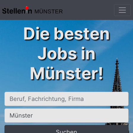
MÜNSTER
Die besten
Jobs in
Münster!
Beruf, Fachrichtung, Firma
Ort, Stadt
Suchen