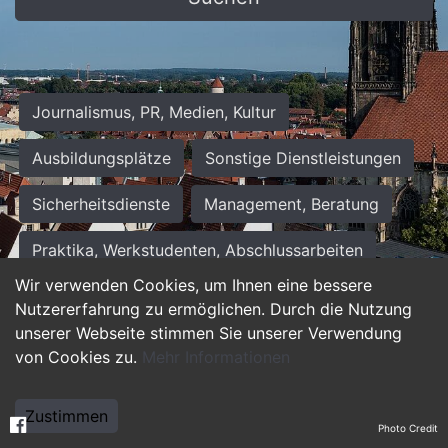
Journalismus, PR, Medien, Kultur
Ausbildungsplätze
Sonstige Dienstleistungen
Sicherheitsdienste
Management, Beratung
Praktika, Werkstudenten, Abschlussarbeiten
Wir verwenden Cookies, um Ihnen eine bessere
Personalwesen
Assistenz, Sekretariat
Nutzererfahrung zu ermöglichen. Durch die Nutzung
unserer Webseite stimmen Sie unserer Verwendung
Hilfskräfte, Aushilfs- und Nebenjobs
von Cookies zu.
Mehr Informationen
Einkauf, Logistik, Materialwirtschaft
Zustimmen
Photo Credit
Weiterbildung, Studium, duale Ausbildung