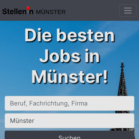
MÜNSTER
Die besten
Jobs in
Münster!
Beruf, Fachrichtung, Firma
Ort, Stadt
Suchen