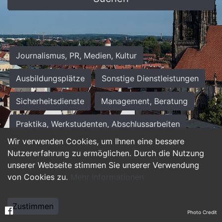
Journalismus, PR, Medien, Kultur
Ausbildungsplätze
Sonstige Dienstleistungen
Sicherheitsdienste
Management, Beratung
Praktika, Werkstudenten, Abschlussarbeiten
Wir verwenden Cookies, um Ihnen eine bessere
Personalwesen
Assistenz, Sekretariat
Nutzererfahrung zu ermöglichen. Durch die Nutzung
unserer Webseite stimmen Sie unserer Verwendung
Hilfskräfte, Aushilfs- und Nebenjobs
von Cookies zu.
Mehr Informationen
Einkauf, Logistik, Materialwirtschaft
Zustimmen
Photo Credit
Weiterbildung, Studium, duale Ausbildung