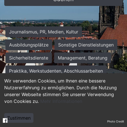
Journalismus, PR, Medien, Kultur
Ausbildungsplätze
Sonstige Dienstleistungen
Sicherheitsdienste
Management, Beratung
Praktika, Werkstudenten, Abschlussarbeiten
Wir verwenden Cookies, um Ihnen eine bessere
Personalwesen
Assistenz, Sekretariat
Nutzererfahrung zu ermöglichen. Durch die Nutzung
unserer Webseite stimmen Sie unserer Verwendung
Hilfskräfte, Aushilfs- und Nebenjobs
von Cookies zu.
Mehr Informationen
Einkauf, Logistik, Materialwirtschaft
Zustimmen
Photo Credit
Weiterbildung, Studium, duale Ausbildung