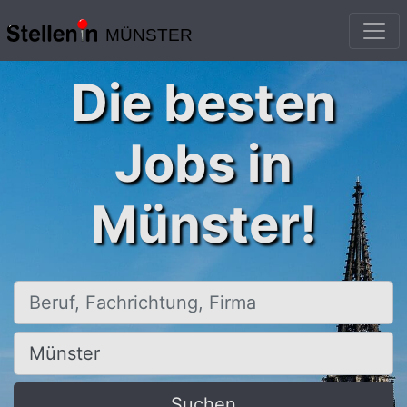
MÜNSTER
Die besten
Jobs in
Münster!
Beruf, Fachrichtung, Firma
Ort, Stadt
Suchen