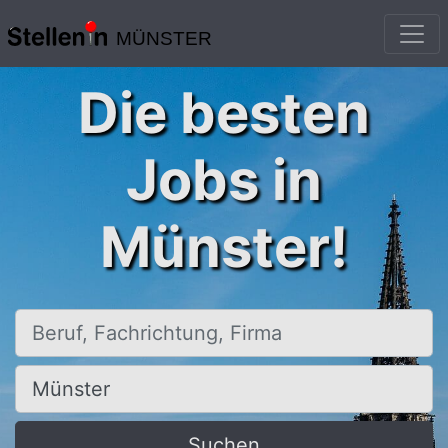
MÜNSTER
Die besten
Jobs in
Münster!
Beruf, Fachrichtung, Firma
Ort, Stadt
Suchen