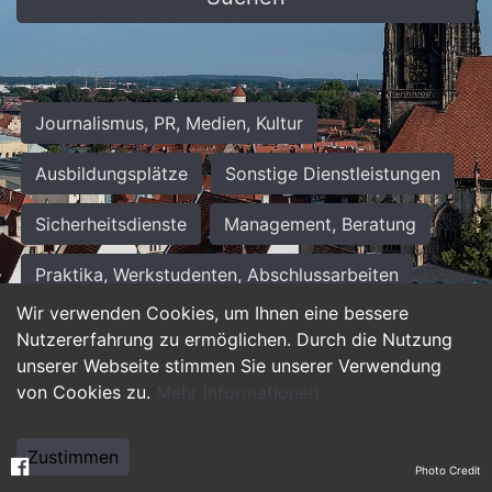
Journalismus, PR, Medien, Kultur
Ausbildungsplätze
Sonstige Dienstleistungen
Sicherheitsdienste
Management, Beratung
Praktika, Werkstudenten, Abschlussarbeiten
Wir verwenden Cookies, um Ihnen eine bessere
Personalwesen
Assistenz, Sekretariat
Nutzererfahrung zu ermöglichen. Durch die Nutzung
unserer Webseite stimmen Sie unserer Verwendung
Hilfskräfte, Aushilfs- und Nebenjobs
von Cookies zu.
Mehr Informationen
Einkauf, Logistik, Materialwirtschaft
Zustimmen
Photo Credit
Weiterbildung, Studium, duale Ausbildung