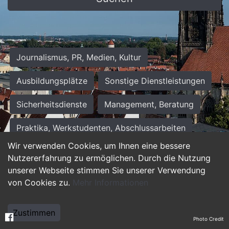
Journalismus, PR, Medien, Kultur
Ausbildungsplätze
Sonstige Dienstleistungen
Sicherheitsdienste
Management, Beratung
Praktika, Werkstudenten, Abschlussarbeiten
Wir verwenden Cookies, um Ihnen eine bessere
Personalwesen
Assistenz, Sekretariat
Nutzererfahrung zu ermöglichen. Durch die Nutzung
unserer Webseite stimmen Sie unserer Verwendung
Hilfskräfte, Aushilfs- und Nebenjobs
von Cookies zu.
Mehr Informationen
Einkauf, Logistik, Materialwirtschaft
Zustimmen
Photo Credit
Weiterbildung, Studium, duale Ausbildung