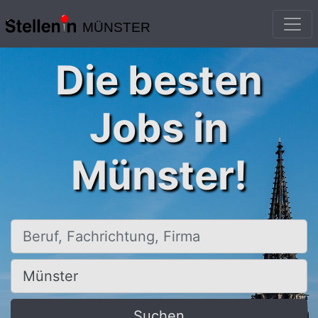
MÜNSTER
Die besten
Jobs in
Münster!
Beruf, Fachrichtung, Firma
Ort, Stadt
Suchen