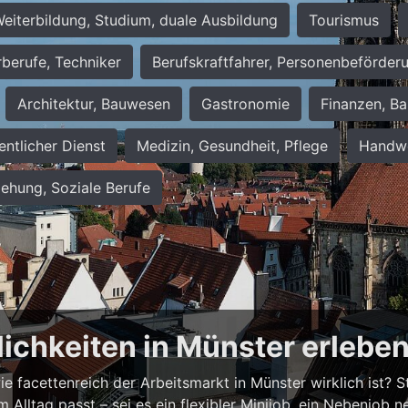
eiterbildung, Studium, duale Ausbildung
Tourismus
rberufe, Techniker
Berufskraftfahrer, Personenbeförder
Architektur, Bauwesen
Gastronomie
Finanzen, Ba
entlicher Dienst
Medizin, Gesundheit, Pflege
Handwe
iehung, Soziale Berufe
lichkeiten in Münster erlebe
 facettenreich der Arbeitsmarkt in Münster wirklich ist? Ste
em Alltag passt – sei es ein flexibler Minijob, ein Nebenjo