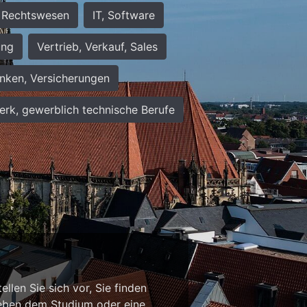
Rechtswesen
IT, Software
ung
Vertrieb, Verkauf, Sales
nken, Versicherungen
rk, gewerblich technische Berufe
n
llen Sie sich vor, Sie finden
b neben dem Studium oder eine