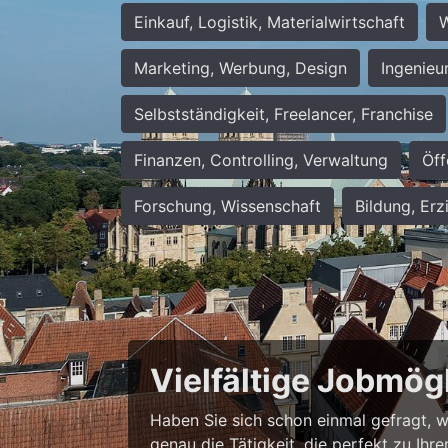
Einkauf, Logistik, Materialwirtschaft
W
Marketing, Werbung, Design
Ingenieu
Selbstständigkeit, Freelancer, Franchise
Finanzen, Controlling, Verwaltung
Öff
Forschung, Wissenschaft
Bildung, Erz
Vielfältige Jobmög
Haben Sie sich schon einmal gefragt, wie
genau die Tätigkeit, die perfekt zu Ihr