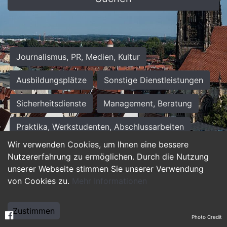
Journalismus, PR, Medien, Kultur
Ausbildungsplätze
Sonstige Dienstleistungen
Sicherheitsdienste
Management, Beratung
Praktika, Werkstudenten, Abschlussarbeiten
Wir verwenden Cookies, um Ihnen eine bessere
Personalwesen
Assistenz, Sekretariat
Nutzererfahrung zu ermöglichen. Durch die Nutzung
unserer Webseite stimmen Sie unserer Verwendung
Hilfskräfte, Aushilfs- und Nebenjobs
von Cookies zu.
Mehr Informationen
Einkauf, Logistik, Materialwirtschaft
Zustimmen
Photo Credit
Weiterbildung, Studium, duale Ausbildung