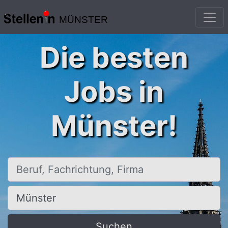
MÜNSTER
Die besten
Jobs in
Münster!
Beruf, Fachrichtung, Firma
Ort, Stadt
Suchen