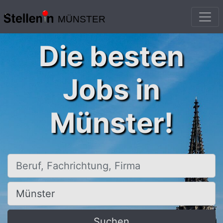
MÜNSTER
Die besten
Jobs in
Münster!
Beruf, Fachrichtung, Firma
Ort, Stadt
Suchen