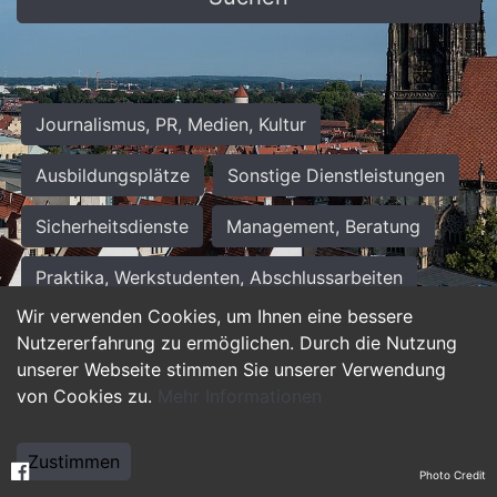
Journalismus, PR, Medien, Kultur
Ausbildungsplätze
Sonstige Dienstleistungen
Sicherheitsdienste
Management, Beratung
Praktika, Werkstudenten, Abschlussarbeiten
Wir verwenden Cookies, um Ihnen eine bessere
Personalwesen
Assistenz, Sekretariat
Nutzererfahrung zu ermöglichen. Durch die Nutzung
unserer Webseite stimmen Sie unserer Verwendung
Hilfskräfte, Aushilfs- und Nebenjobs
von Cookies zu.
Mehr Informationen
Einkauf, Logistik, Materialwirtschaft
Zustimmen
Photo Credit
Weiterbildung, Studium, duale Ausbildung