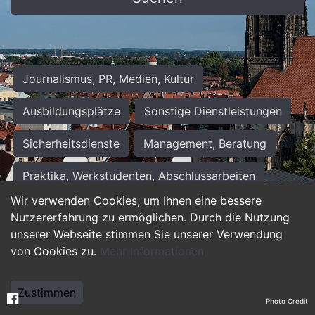
Journalismus, PR, Medien, Kultur
Ausbildungsplätze
Sonstige Dienstleistungen
Sicherheitsdienste
Management, Beratung
Praktika, Werkstudenten, Abschlussarbeiten
Wir verwenden Cookies, um Ihnen eine bessere
Personalwesen
Assistenz, Sekretariat
Nutzererfahrung zu ermöglichen. Durch die Nutzung
unserer Webseite stimmen Sie unserer Verwendung
Hilfskräfte, Aushilfs- und Nebenjobs
von Cookies zu.
Mehr Informationen
Einkauf, Logistik, Materialwirtschaft
Zustimmen
Photo Credit
Weiterbildung, Studium, duale Ausbildung