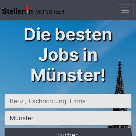
MÜNSTER
Die besten
Jobs in
Münster!
Beruf, Fachrichtung, Firma
Ort, Stadt
Suchen