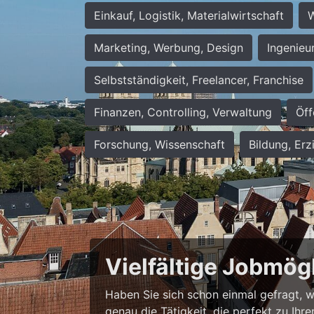
Einkauf, Logistik, Materialwirtschaft
W
Marketing, Werbung, Design
Ingenieu
Selbstständigkeit, Freelancer, Franchise
Finanzen, Controlling, Verwaltung
Öff
Forschung, Wissenschaft
Bildung, Erz
Vielfältige Jobmög
Haben Sie sich schon einmal gefragt, wie
genau die Tätigkeit, die perfekt zu Ihr