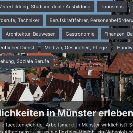
eiterbildung, Studium, duale Ausbildung
Tourismus
rberufe, Techniker
Berufskraftfahrer, Personenbeförder
Architektur, Bauwesen
Gastronomie
Finanzen, Ba
entlicher Dienst
Medizin, Gesundheit, Pflege
Handwe
iehung, Soziale Berufe
lichkeiten in Münster erlebe
 facettenreich der Arbeitsmarkt in Münster wirklich ist? Ste
em Alltag passt – sei es ein flexibler Minijob, ein Nebenjo