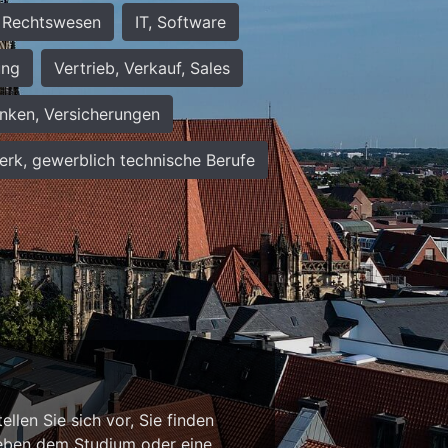
Rechtswesen
IT, Software
ung
Vertrieb, Verkauf, Sales
nken, Versicherungen
rk, gewerblich technische Berufe
n
llen Sie sich vor, Sie finden
b neben dem Studium oder eine