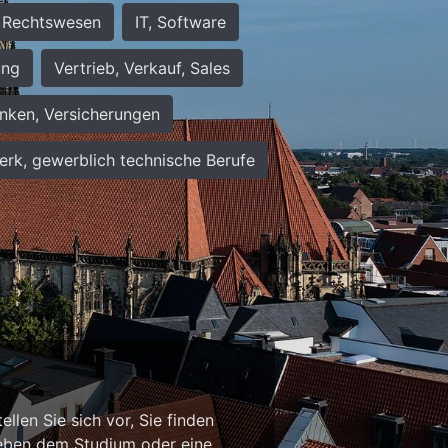
Rechtswesen
IT, Software
ung
Vertrieb, Verkauf, Sales
nken, Versicherungen
rk, gewerblich technische Berufe
n
llen Sie sich vor, Sie finden
b neben dem Studium oder eine