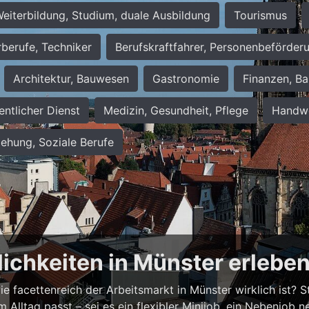
eiterbildung, Studium, duale Ausbildung
Tourismus
rberufe, Techniker
Berufskraftfahrer, Personenbeförder
Architektur, Bauwesen
Gastronomie
Finanzen, Ba
entlicher Dienst
Medizin, Gesundheit, Pflege
Handwe
iehung, Soziale Berufe
lichkeiten in Münster erlebe
 facettenreich der Arbeitsmarkt in Münster wirklich ist? Ste
em Alltag passt – sei es ein flexibler Minijob, ein Nebenjo