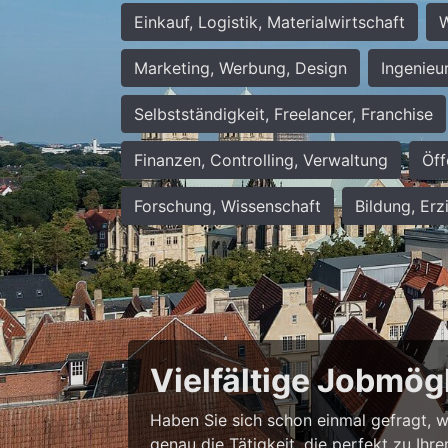
Einkauf, Logistik, Materialwirtschaft
W
Marketing, Werbung, Design
Ingenieu
Selbstständigkeit, Freelancer, Franchise
Finanzen, Controlling, Verwaltung
Öff
Forschung, Wissenschaft
Bildung, Erz
Vielfältige Jobmög
Haben Sie sich schon einmal gefragt, wie
genau die Tätigkeit, die perfekt zu Ihr