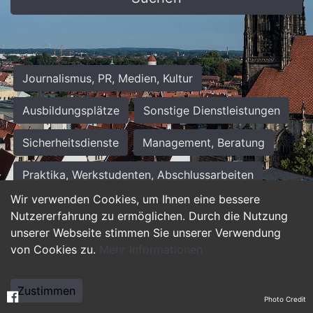
Journalismus, PR, Medien, Kultur
Ausbildungsplätze
Sonstige Dienstleistungen
Sicherheitsdienste
Management, Beratung
Praktika, Werkstudenten, Abschlussarbeiten
Wir verwenden Cookies, um Ihnen eine bessere
Personalwesen
Assistenz, Sekretariat
Nutzererfahrung zu ermöglichen. Durch die Nutzung
unserer Webseite stimmen Sie unserer Verwendung
Hilfskräfte, Aushilfs- und Nebenjobs
von Cookies zu.
Mehr Informationen
Einkauf, Logistik, Materialwirtschaft
Zustimmen
Photo Credit
Weiterbildung, Studium, duale Ausbildung