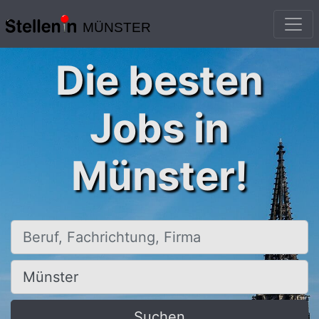
MÜNSTER
Die besten
Jobs in
Münster!
Beruf, Fachrichtung, Firma
Ort, Stadt
Suchen