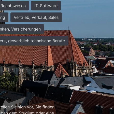
Rechtswesen
IT, Software
ung
Vertrieb, Verkauf, Sales
nken, Versicherungen
rk, gewerblich technische Berufe
n
llen Sie sich vor, Sie finden
b neben dem Studium oder eine