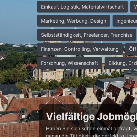
Einkauf, Logistik, Materialwirtschaft
W
Marketing, Werbung, Design
Ingenieu
Selbstständigkeit, Freelancer, Franchise
Finanzen, Controlling, Verwaltung
Öff
Forschung, Wissenschaft
Bildung, Erz
Vielfältige Jobmög
Haben Sie sich schon einmal gefragt, wie
genau die Tätigkeit, die perfekt zu Ihr