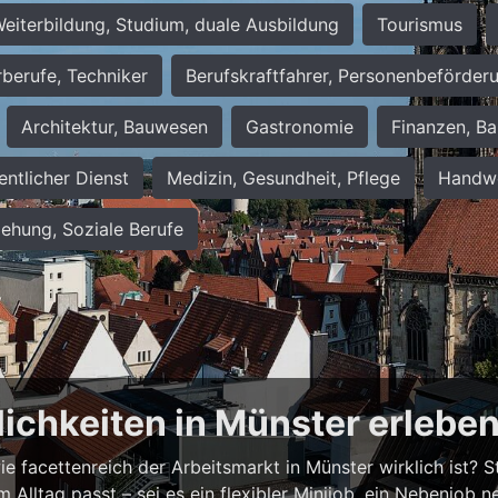
eiterbildung, Studium, duale Ausbildung
Tourismus
rberufe, Techniker
Berufskraftfahrer, Personenbeförder
Architektur, Bauwesen
Gastronomie
Finanzen, Ba
entlicher Dienst
Medizin, Gesundheit, Pflege
Handwe
iehung, Soziale Berufe
lichkeiten in Münster erlebe
 facettenreich der Arbeitsmarkt in Münster wirklich ist? Ste
em Alltag passt – sei es ein flexibler Minijob, ein Nebenjo