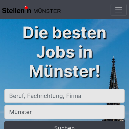
MÜNSTER
Die besten
Jobs in
Münster!
Beruf, Fachrichtung, Firma
Ort, Stadt
Suchen