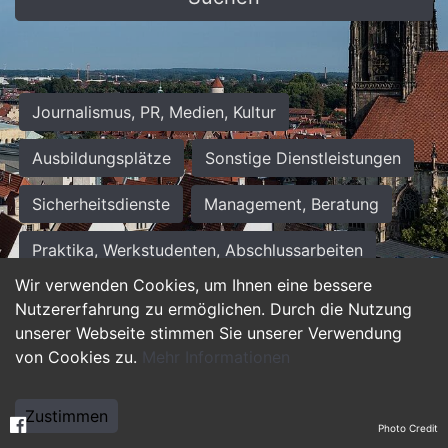
Journalismus, PR, Medien, Kultur
Ausbildungsplätze
Sonstige Dienstleistungen
Sicherheitsdienste
Management, Beratung
Praktika, Werkstudenten, Abschlussarbeiten
Wir verwenden Cookies, um Ihnen eine bessere
Personalwesen
Assistenz, Sekretariat
Nutzererfahrung zu ermöglichen. Durch die Nutzung
unserer Webseite stimmen Sie unserer Verwendung
Hilfskräfte, Aushilfs- und Nebenjobs
von Cookies zu.
Mehr Informationen
Einkauf, Logistik, Materialwirtschaft
Zustimmen
Photo Credit
Weiterbildung, Studium, duale Ausbildung