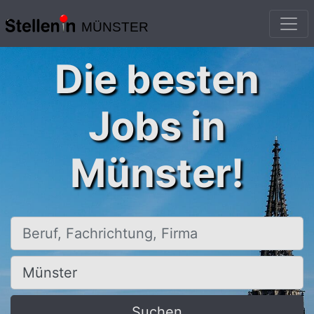
MÜNSTER
Die besten
Jobs in
Münster!
Beruf, Fachrichtung, Firma
Ort, Stadt
Suchen