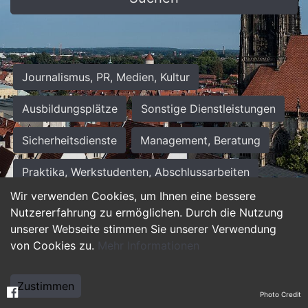
Journalismus, PR, Medien, Kultur
Ausbildungsplätze
Sonstige Dienstleistungen
Sicherheitsdienste
Management, Beratung
Praktika, Werkstudenten, Abschlussarbeiten
Wir verwenden Cookies, um Ihnen eine bessere
Personalwesen
Assistenz, Sekretariat
Nutzererfahrung zu ermöglichen. Durch die Nutzung
unserer Webseite stimmen Sie unserer Verwendung
Hilfskräfte, Aushilfs- und Nebenjobs
von Cookies zu.
Mehr Informationen
Einkauf, Logistik, Materialwirtschaft
Zustimmen
Photo Credit
Weiterbildung, Studium, duale Ausbildung