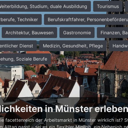
eiterbildung, Studium, duale Ausbildung
Tourismus
rberufe, Techniker
Berufskraftfahrer, Personenbeförder
Architektur, Bauwesen
Gastronomie
Finanzen, Ba
entlicher Dienst
Medizin, Gesundheit, Pflege
Handwe
iehung, Soziale Berufe
lichkeiten in Münster erlebe
 facettenreich der Arbeitsmarkt in Münster wirklich ist? Ste
em Alltag passt – sei es ein flexibler Minijob, ein Nebenjo