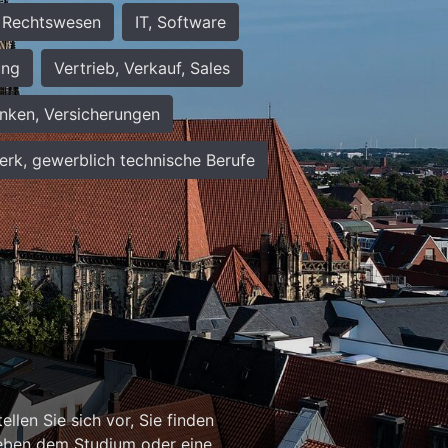
Rechtswesen
IT, Software
ung
Vertrieb, Verkauf, Sales
nken, Versicherungen
rk, gewerblich technische Berufe
n
llen Sie sich vor, Sie finden
b neben dem Studium oder eine