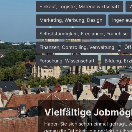
Einkauf, Logistik, Materialwirtschaft
W
Marketing, Werbung, Design
Ingenieu
Selbstständigkeit, Freelancer, Franchise
Finanzen, Controlling, Verwaltung
Öff
Forschung, Wissenschaft
Bildung, Erz
Vielfältige Jobmög
Haben Sie sich schon einmal gefragt, wie
genau die Tätigkeit, die perfekt zu Ihr