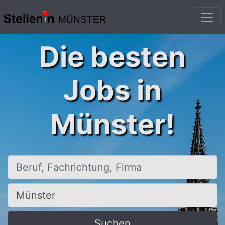
MÜNSTER
Die besten
Jobs in
Münster!
Beruf, Fachrichtung, Firma
Ort, Stadt
Suchen