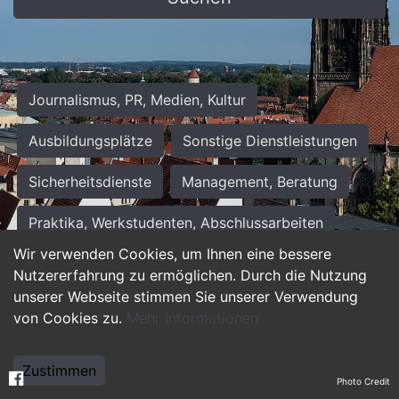
Journalismus, PR, Medien, Kultur
Ausbildungsplätze
Sonstige Dienstleistungen
Sicherheitsdienste
Management, Beratung
Praktika, Werkstudenten, Abschlussarbeiten
Wir verwenden Cookies, um Ihnen eine bessere
Personalwesen
Assistenz, Sekretariat
Nutzererfahrung zu ermöglichen. Durch die Nutzung
unserer Webseite stimmen Sie unserer Verwendung
Hilfskräfte, Aushilfs- und Nebenjobs
von Cookies zu.
Mehr Informationen
Einkauf, Logistik, Materialwirtschaft
Zustimmen
Photo Credit
Weiterbildung, Studium, duale Ausbildung