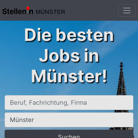
MÜNSTER
Die besten
Jobs in
Münster!
Beruf, Fachrichtung, Firma
Ort, Stadt
Suchen