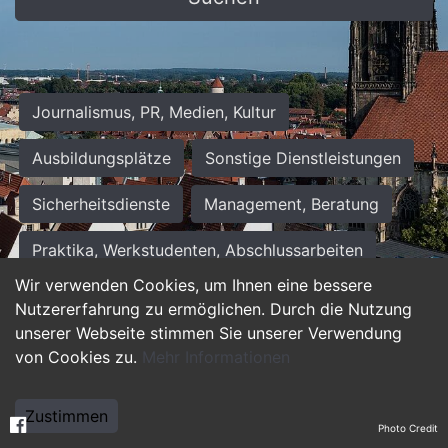
Journalismus, PR, Medien, Kultur
Ausbildungsplätze
Sonstige Dienstleistungen
Sicherheitsdienste
Management, Beratung
Praktika, Werkstudenten, Abschlussarbeiten
Wir verwenden Cookies, um Ihnen eine bessere
Personalwesen
Assistenz, Sekretariat
Nutzererfahrung zu ermöglichen. Durch die Nutzung
unserer Webseite stimmen Sie unserer Verwendung
Hilfskräfte, Aushilfs- und Nebenjobs
von Cookies zu.
Mehr Informationen
Einkauf, Logistik, Materialwirtschaft
Zustimmen
Photo Credit
Weiterbildung, Studium, duale Ausbildung