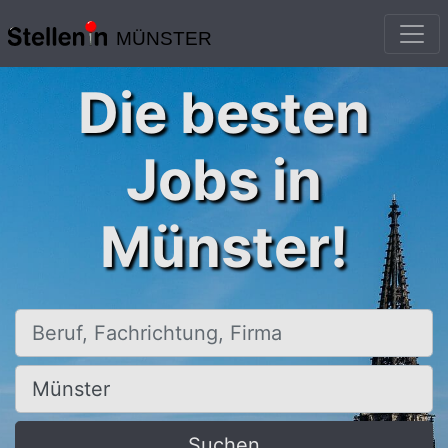
MÜNSTER
Die besten
Jobs in
Münster!
Beruf, Fachrichtung, Firma
Ort, Stadt
Suchen