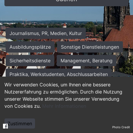
Journalismus, PR, Medien, Kultur
Ausbildungsplätze
Sonstige Dienstleistungen
Sicherheitsdienste
Management, Beratung
Praktika, Werkstudenten, Abschlussarbeiten
Wir verwenden Cookies, um Ihnen eine bessere
Personalwesen
Assistenz, Sekretariat
Nutzererfahrung zu ermöglichen. Durch die Nutzung
unserer Webseite stimmen Sie unserer Verwendung
Hilfskräfte, Aushilfs- und Nebenjobs
von Cookies zu.
Mehr Informationen
Einkauf, Logistik, Materialwirtschaft
Zustimmen
Photo Credit
Weiterbildung, Studium, duale Ausbildung