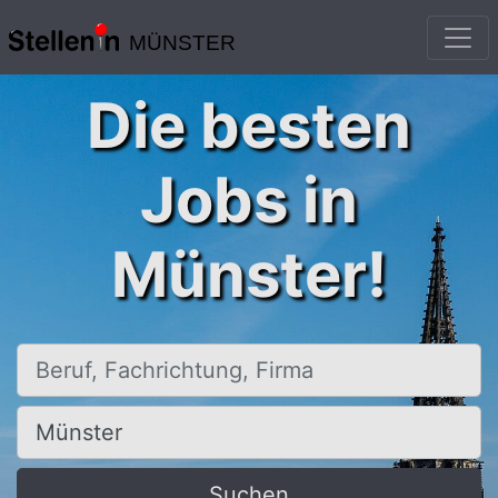
MÜNSTER
Die besten
Jobs in
Münster!
Beruf, Fachrichtung, Firma
Ort, Stadt
Suchen