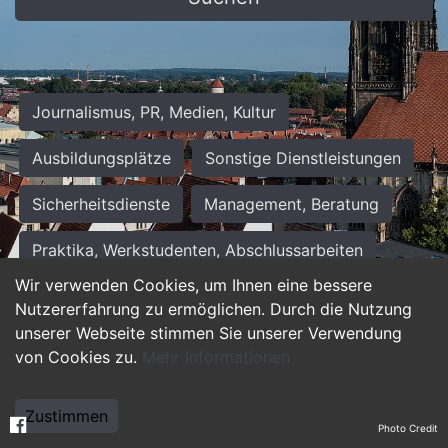
Journalismus, PR, Medien, Kultur
Ausbildungsplätze
Sonstige Dienstleistungen
Sicherheitsdienste
Management, Beratung
Praktika, Werkstudenten, Abschlussarbeiten
Wir verwenden Cookies, um Ihnen eine bessere
Personalwesen
Assistenz, Sekretariat
Nutzererfahrung zu ermöglichen. Durch die Nutzung
unserer Webseite stimmen Sie unserer Verwendung
Hilfskräfte, Aushilfs- und Nebenjobs
von Cookies zu.
Mehr Informationen
Einkauf, Logistik, Materialwirtschaft
Zustimmen
Photo Credit
Weiterbildung, Studium, duale Ausbildung