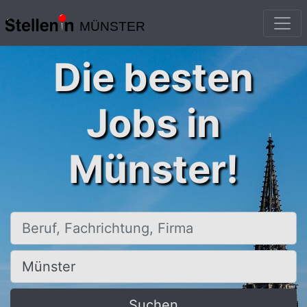
MÜNSTER
Die besten
Jobs in
Münster!
Beruf, Fachrichtung, Firma
Ort, Stadt
Suchen