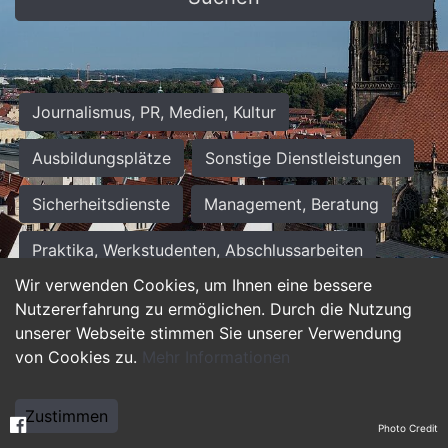
Journalismus, PR, Medien, Kultur
Ausbildungsplätze
Sonstige Dienstleistungen
Sicherheitsdienste
Management, Beratung
Praktika, Werkstudenten, Abschlussarbeiten
Wir verwenden Cookies, um Ihnen eine bessere
Personalwesen
Assistenz, Sekretariat
Nutzererfahrung zu ermöglichen. Durch die Nutzung
unserer Webseite stimmen Sie unserer Verwendung
Hilfskräfte, Aushilfs- und Nebenjobs
von Cookies zu.
Mehr Informationen
Einkauf, Logistik, Materialwirtschaft
Zustimmen
Photo Credit
Weiterbildung, Studium, duale Ausbildung