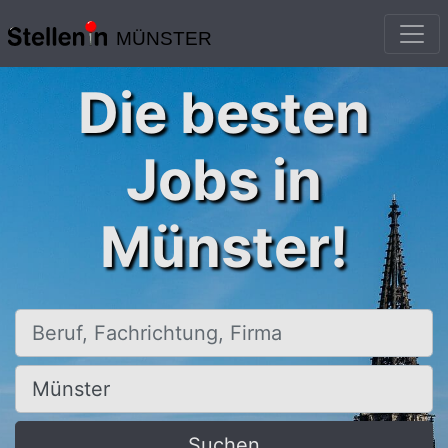
MÜNSTER
Die besten
Jobs in
Münster!
Beruf, Fachrichtung, Firma
Ort, Stadt
Suchen