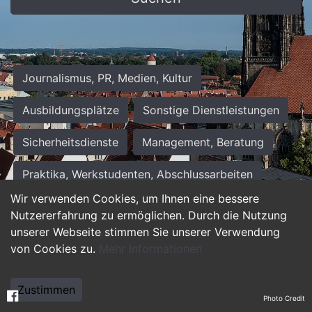
Journalismus, PR, Medien, Kultur
Ausbildungsplätze
Sonstige Dienstleistungen
Sicherheitsdienste
Management, Beratung
Praktika, Werkstudenten, Abschlussarbeiten
Wir verwenden Cookies, um Ihnen eine bessere
Personalwesen
Assistenz, Sekretariat
Nutzererfahrung zu ermöglichen. Durch die Nutzung
unserer Webseite stimmen Sie unserer Verwendung
Hilfskräfte, Aushilfs- und Nebenjobs
von Cookies zu.
Mehr Informationen
Einkauf, Logistik, Materialwirtschaft
Zustimmen
Photo Credit
Weiterbildung, Studium, duale Ausbildung