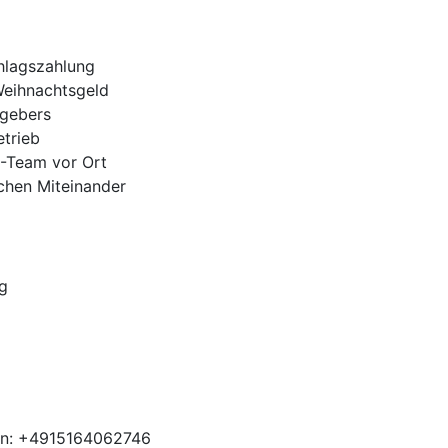
hlagszahlung
Weihnachtsgeld
tgebers
trieb
H-Team vor Ort
ichen Miteinander
g
en: +4915164062746