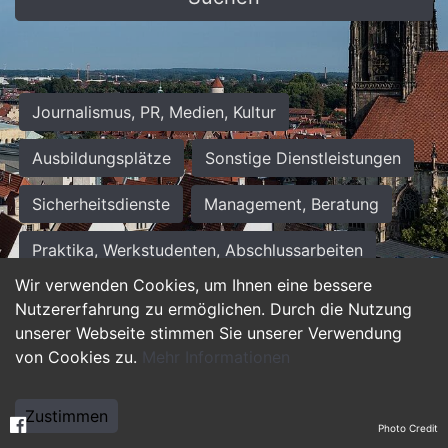
Journalismus, PR, Medien, Kultur
Ausbildungsplätze
Sonstige Dienstleistungen
Sicherheitsdienste
Management, Beratung
Praktika, Werkstudenten, Abschlussarbeiten
Wir verwenden Cookies, um Ihnen eine bessere
Personalwesen
Assistenz, Sekretariat
Nutzererfahrung zu ermöglichen. Durch die Nutzung
unserer Webseite stimmen Sie unserer Verwendung
Hilfskräfte, Aushilfs- und Nebenjobs
von Cookies zu.
Mehr Informationen
Einkauf, Logistik, Materialwirtschaft
Zustimmen
Photo Credit
Weiterbildung, Studium, duale Ausbildung