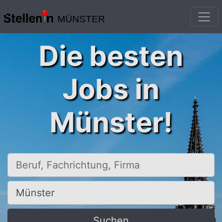
MÜNSTER
Die besten
Jobs in
Münster!
Beruf, Fachrichtung, Firma
Ort, Stadt
Suchen