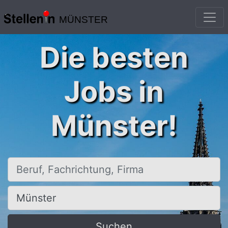
MÜNSTER
Die besten
Jobs in
Münster!
Beruf, Fachrichtung, Firma
Ort, Stadt
Suchen