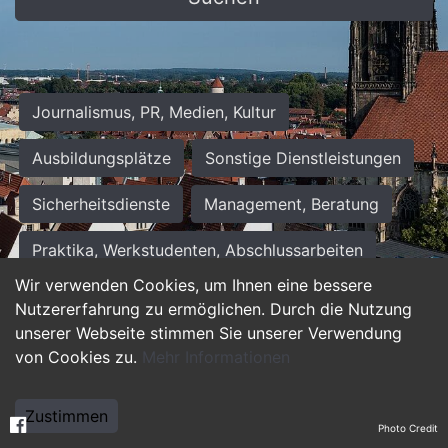
Journalismus, PR, Medien, Kultur
Ausbildungsplätze
Sonstige Dienstleistungen
Sicherheitsdienste
Management, Beratung
Praktika, Werkstudenten, Abschlussarbeiten
Wir verwenden Cookies, um Ihnen eine bessere
Personalwesen
Assistenz, Sekretariat
Nutzererfahrung zu ermöglichen. Durch die Nutzung
unserer Webseite stimmen Sie unserer Verwendung
Hilfskräfte, Aushilfs- und Nebenjobs
von Cookies zu.
Mehr Informationen
Einkauf, Logistik, Materialwirtschaft
Zustimmen
Photo Credit
Weiterbildung, Studium, duale Ausbildung