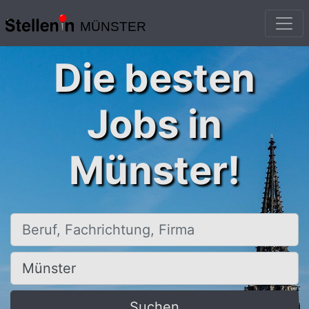
MÜNSTER
Die besten
Jobs in
Münster!
Beruf, Fachrichtung, Firma
Ort, Stadt
Suchen