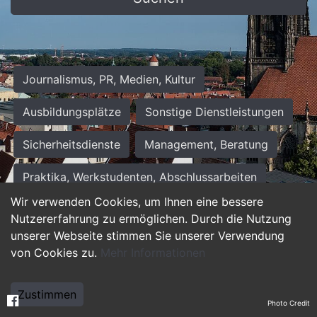
Journalismus, PR, Medien, Kultur
Ausbildungsplätze
Sonstige Dienstleistungen
Sicherheitsdienste
Management, Beratung
Praktika, Werkstudenten, Abschlussarbeiten
Wir verwenden Cookies, um Ihnen eine bessere
Personalwesen
Assistenz, Sekretariat
Nutzererfahrung zu ermöglichen. Durch die Nutzung
unserer Webseite stimmen Sie unserer Verwendung
Hilfskräfte, Aushilfs- und Nebenjobs
von Cookies zu.
Mehr Informationen
Einkauf, Logistik, Materialwirtschaft
Zustimmen
Photo Credit
Weiterbildung, Studium, duale Ausbildung