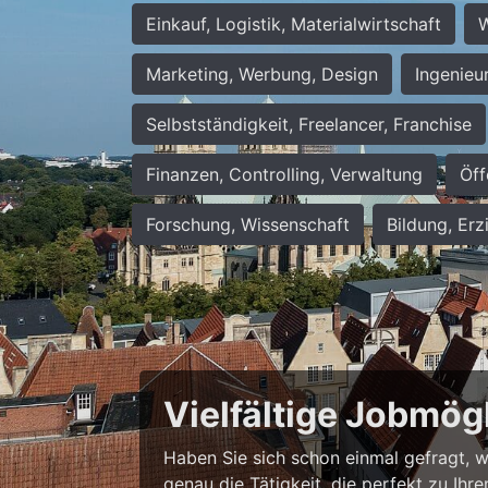
Einkauf, Logistik, Materialwirtschaft
W
Marketing, Werbung, Design
Ingenieu
Selbstständigkeit, Freelancer, Franchise
Finanzen, Controlling, Verwaltung
Öff
Forschung, Wissenschaft
Bildung, Erz
Vielfältige Jobmög
Haben Sie sich schon einmal gefragt, wie
genau die Tätigkeit, die perfekt zu Ihr