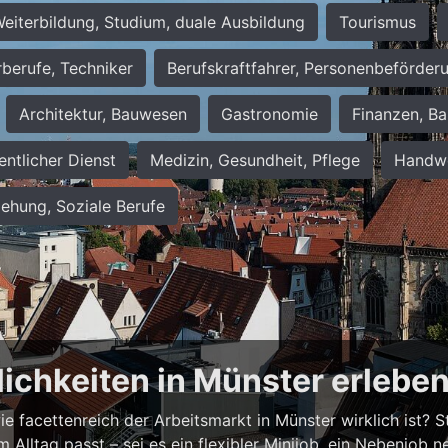
eiterbildung, Studium, duale Ausbildung
Tourismus
rberufe, Techniker
Berufskraftfahrer, Personenbeförder
Architektur, Bauwesen
Gastronomie
Finanzen, Ba
entlicher Dienst
Medizin, Gesundheit, Pflege
Handwe
iehung, Soziale Berufe
lichkeiten in Münster erlebe
 facettenreich der Arbeitsmarkt in Münster wirklich ist? Ste
em Alltag passt – sei es ein flexibler Minijob, ein Nebenjo