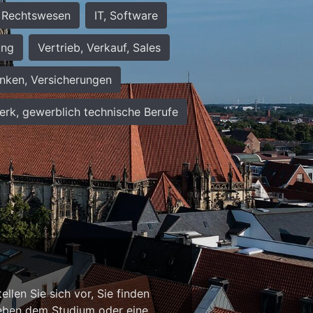
Rechtswesen
IT, Software
ung
Vertrieb, Verkauf, Sales
nken, Versicherungen
rk, gewerblich technische Berufe
n
llen Sie sich vor, Sie finden
b neben dem Studium oder eine